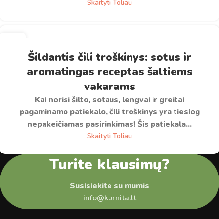
Skaityti Toliau
13
LAP
Šildantis čili troškinys: sotus ir
aromatingas receptas šaltiems
vakarams
Kai norisi šilto, sotaus, lengvai ir greitai
pagaminamo patiekalo, čili troškinys yra tiesiog
nepakeičiamas pasirinkimas! Šis patiekala...
Skaityti Toliau
Turite klausimų?
Susisiekite su mumis
info@kornita.lt