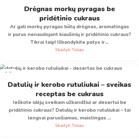
KOV
Drėgnas morkų pyragas be
pridėtinio cukraus
Ar gali morkų pyragas būtų drėgnas, aromatingas
ir purus nenaudojant kiaušinių ir pridėtinio cukraus?
Tikrai taip! Išbandykite patys ir...
Skaityti Toliau
28
SAU
Datulių ir kerobo rutuliukai – sveikas
receptas be cukraus
Ieškote idėjų sveikam užkandžiui ar desertui be
pridėtinio cukraus? Datulių ir kerobo rutuliukai – tai
lengvai paruošiamas, maistingas ...
Skaityti Toliau