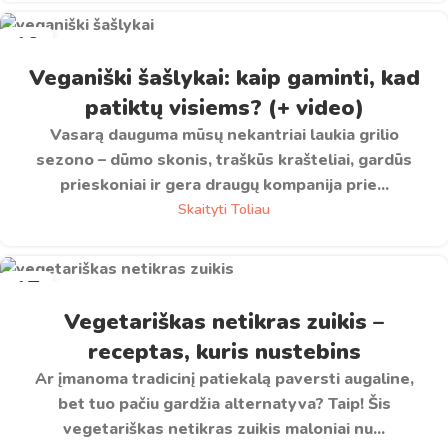
19
BIR
Veganiški šašlykai: kaip gaminti, kad
patiktų visiems? (+ video)
Vasarą dauguma mūsų nekantriai laukia grilio
sezono – dūmo skonis, traškūs krašteliai, gardūs
prieskoniai ir gera draugų kompanija prie...
Skaityti Toliau
17
GRU
Vegetariškas netikras zuikis –
receptas, kuris nustebins
Ar įmanoma tradicinį patiekalą paversti augaline,
bet tuo pačiu gardžia alternatyva? Taip! Šis
vegetariškas netikras zuikis maloniai nu...