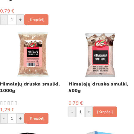
0,79
€
-
+
Į Krepšelį
Himalajų druska smulki,
Himalajų druska smulki,
1000g
500g
0,79
€
1,29
€
-
+
Į Krepšelį
-
+
Į Krepšelį