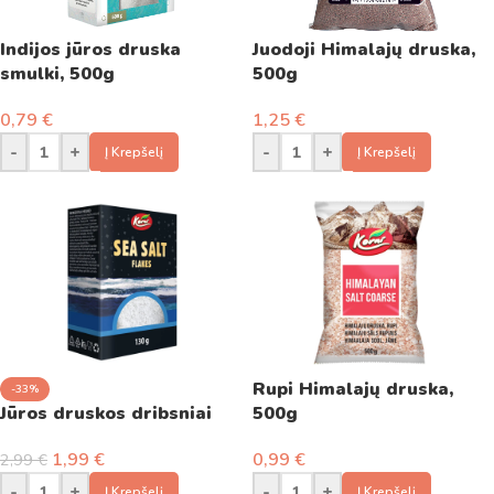
Indijos jūros druska
Juodoji Himalajų druska,
smulki, 500g
500g
0,79
€
1,25
€
-
+
-
+
Į Krepšelį
Į Krepšelį
Rupi Himalajų druska,
-33%
Jūros druskos dribsniai
500g
1,99
€
0,99
€
2,99
€
-
+
-
+
Į Krepšelį
Į Krepšelį