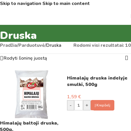
Skip to navigation
Skip to main content
Druska
Pradžia
/
Parduotuvė
/
Druska
Rodomi visi rezultatai: 10
Rodyti šoninę juostą
Himalajų druska indelyje
smulki, 500g
1,59
€
-
+
Į Krepšelį
Himalajų baltoji druska,
500g.