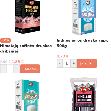
Indijos jūros druska rupi,
-33%
Himalajų rožinės druskos
500g
dribsniai
0,79
€
1,99
€
2,99
€
-
+
Į Krepšelį
-
+
Į Krepšelį