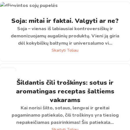
31
GEG
Soja: mitai ir faktai. Valgyti ar ne?
Soja – vienas iš labiausiai kontroversiškų ir
demonizuojamų augalinių produktų. Vieni ją giria
dėl kokybiškų baltymų ir universalumo vi...
Skaityti Toliau
13
LAP
Šildantis čili troškinys: sotus ir
aromatingas receptas šaltiems
vakarams
Kai norisi šilto, sotaus, lengvai ir greitai
pagaminamo patiekalo, čili troškinys yra tiesiog
nepakeičiamas pasirinkimas! Šis patiekala...
Skaityti Toliau