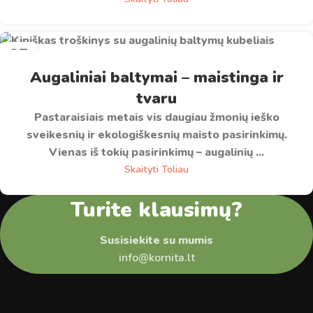
27
RGS
Augaliniai baltymai – maistinga ir
tvaru
Pastaraisiais metais vis daugiau žmonių ieško
sveikesnių ir ekologiškesnių maisto pasirinkimų.
Vienas iš tokių pasirinkimų – augalinių ...
Skaityti Toliau
Turite klausimų?
Susisiekite su mumis
info@kornita.lt