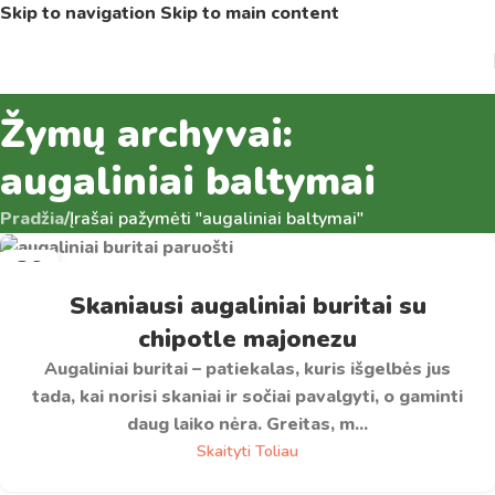
Skip to navigation
Skip to main content
Žymų archyvai:
augaliniai baltymai
Pradžia
/
Įrašai pažymėti "augaliniai baltymai"
29
LAP
Skaniausi augaliniai buritai su
chipotle majonezu
Augaliniai buritai – patiekalas, kuris išgelbės jus
tada, kai norisi skaniai ir sočiai pavalgyti, o gaminti
daug laiko nėra. Greitas, m...
Skaityti Toliau