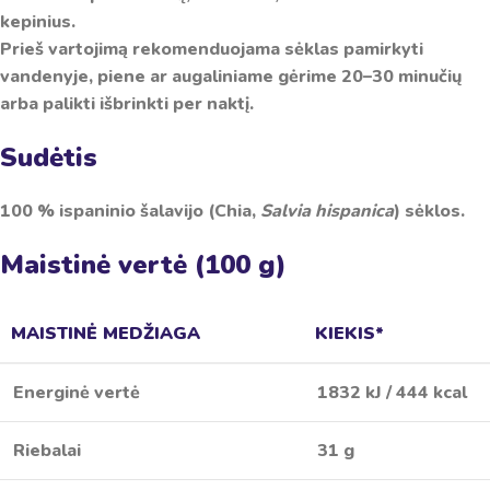
kepinius.
Prieš vartojimą rekomenduojama sėklas pamirkyti
vandenyje, piene ar augaliniame gėrime 20–30 minučių
arba palikti išbrinkti per naktį.
Sudėtis
100 % ispaninio šalavijo (Chia,
Salvia hispanica
) sėklos.
Maistinė vertė (100 g)
MAISTINĖ MEDŽIAGA
KIEKIS*
Energinė vertė
1832 kJ / 444 kcal
Riebalai
31 g