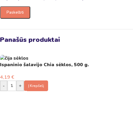
Panašūs produktai
Ispaninio šalavijo Chia sėklos, 500 g.
4,19
€
-
+
Į Krepšelį
Turite klausimų?
Susisiekite su mumis