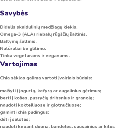
Savybės
Didelis skaidulinių medžiagų kiekis.
Omega-3 (ALA) riebalų rūgščių šaltinis.
Baltymų šaltinis.
Natūraliai be glitimo.
Tinka vegetarams ir veganams.
Vartojimas
Chia sėklas galima vartoti įvairiais būdais:
maišyti į jogurtą, kefyrą ar augalinius gėrimus;
berti į košes, pusryčių dribsnius ir granolą;
naudoti kokteiliuose ir glotnučiuose;
gaminti chia pudingus;
dėti į salotas;
naudoti kepant duoną, bandeles, sausainius ar kitus