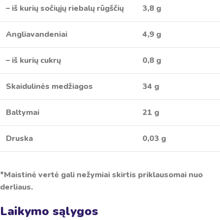
– iš kurių sočiųjų riebalų rūgščių
3,8 g
Angliavandeniai
4,9 g
– iš kurių cukrų
0,8 g
Skaidulinės medžiagos
34 g
Baltymai
21 g
Druska
0,03 g
*Maistinė vertė gali nežymiai skirtis priklausomai nuo
derliaus.
Laikymo sąlygos