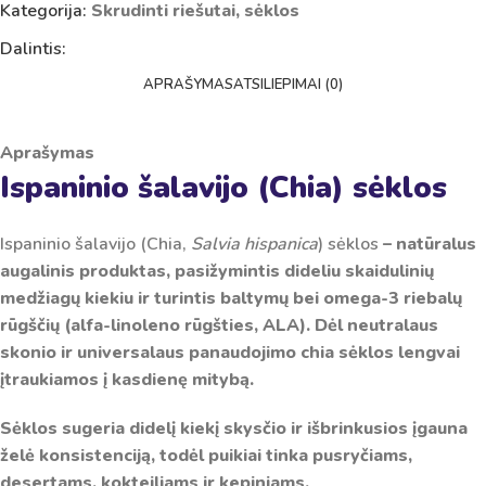
Kategorija:
Skrudinti riešutai, sėklos
Dalintis:
APRAŠYMAS
ATSILIEPIMAI (0)
Aprašymas
Ispaninio šalavijo (Chia) sėklos
Ispaninio šalavijo (Chia,
Salvia hispanica
) sėklos
– natūralus
augalinis produktas, pasižymintis dideliu skaidulinių
medžiagų kiekiu ir turintis baltymų bei omega-3 riebalų
rūgščių (alfa-linoleno rūgšties, ALA). Dėl neutralaus
skonio ir universalaus panaudojimo chia sėklos lengvai
įtraukiamos į kasdienę mitybą.
Sėklos sugeria didelį kiekį skysčio ir išbrinkusios įgauna
želė konsistenciją, todėl puikiai tinka pusryčiams,
desertams, kokteiliams ir kepiniams.