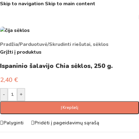
Skip to navigation
Skip to main content
Pradžia
/
Parduotuvė
/
Skrudinti riešutai, sėklos
Grįžti į produktus
Ispaninio šalavijo Chia sėklos, 250 g.
2,40
€
-
+
Į Krepšelį
Palyginti
Pridėti į pageidavimų sąrašą