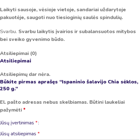
Laikyti sausoje, vėsioje vietoje, sandariai uždarytoje
pakuotėje, saugoti nuo tiesioginių saulės spindulių.
Svarbu.
Svarbu laikytis įvairios ir subalansuotos mitybos
bei sveiko gyvenimo būdo.
Atsiliepimai (0)
Atsiliepimai
Atsiliepimų dar nėra.
Būkite pirmas aprašęs “Ispaninio šalavijo Chia sėklos,
250 g.”
El. pašto adresas nebus skelbiamas.
Būtini laukeliai
pažymėti
*
Jūsų įvertinimas
*
Jūsų atsiliepimas
*