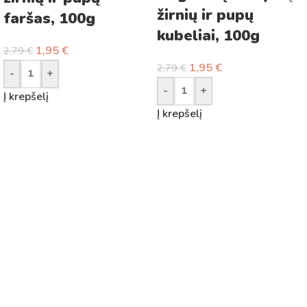
žirnių ir pupų
faršas, 100g
kubeliai, 100g
1,95
€
2,79
€
1,95
€
2,79
€
-
+
-
+
Į krepšelį
Į krepšelį
Turite klausimų?
Susisiekite su mumis
info@kornita.lt