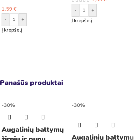
1,59
€
-
+
-
+
Į krepšelį
Į krepšelį
Panašūs produktai
-30%
-30%
Augalinių baltymų
Augalinių baltymų
žirnių ir pupų