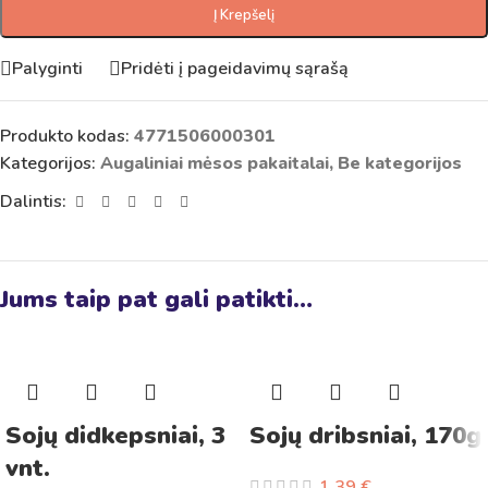
Į Krepšelį
Palyginti
Pridėti į pageidavimų sąrašą
Produkto kodas:
4771506000301
Kategorijos:
Augaliniai mėsos pakaitalai
,
Be kategorijos
Dalintis:
Jums taip pat gali patikti…
Sojų didkepsniai, 3
Sojų dribsniai, 170g
vnt.
1,39
€