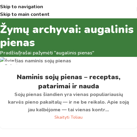
Skip to navigation
Skip to main content
Žymų archyvai: augalinis
pienas
Pradžia
/
Įrašai pažymėti "augalinis pienas"
24
BIR
Naminis sojų pienas – receptas,
patarimai ir nauda
Sojų pienas šiandien yra vienas populiariausių
karvės pieno pakaitalų — ir ne be reikalo. Apie soją
jau kalbėjome — tai vienas kontr...
Skaityti Toliau