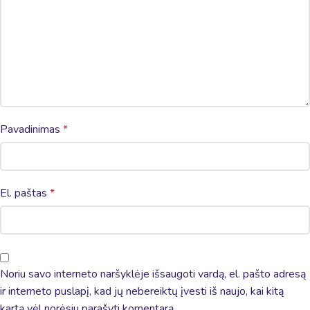
Pavadinimas
*
El. paštas
*
Noriu savo interneto naršyklėje išsaugoti vardą, el. pašto adresą
ir interneto puslapį, kad jų nebereiktų įvesti iš naujo, kai kitą
kartą vėl norėsiu parašyti komentarą.