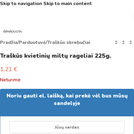
Skip to navigation
Skip to main content
IŠPARDUOTA
Pradžia
/
Parduotuvė
/
Traškūs skrebučiai
Traškūs kvietinių miltų rageliai 225g.
1,21
€
Neturime
Noriu gauti el. laišką, kai prekė vėl bus mūsų
sandelyje