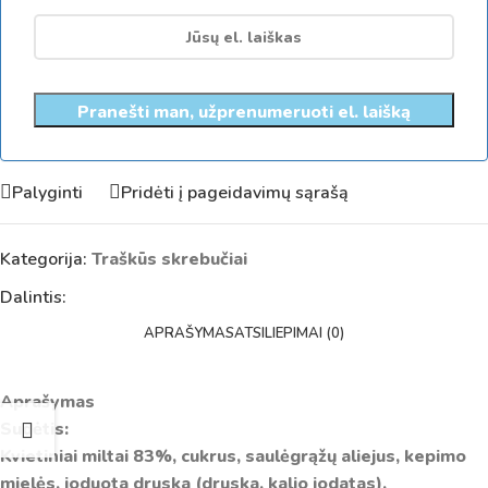
Pranešti man, užprenumeruoti el. laišką
Palyginti
Pridėti į pageidavimų sąrašą
Kategorija:
Traškūs skrebučiai
Dalintis:
APRAŠYMAS
ATSILIEPIMAI (0)
Aprašymas
Sudėtis:
Kvietiniai miltai 83%, cukrus, saulėgrąžų aliejus, kepimo
mielės, joduota druska (druska, kalio jodatas),