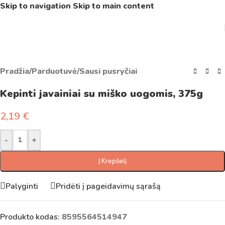
Skip to navigation
Skip to main content
Pradžia
/
Parduotuvė
/
Sausi pusryčiai
Kepinti javainiai su miško uogomis, 375g
2,19
€
-
+
Į Krepšelį
Palyginti
Pridėti į pageidavimų sąrašą
Produkto kodas:
8595564514947