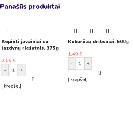
Panašūs produktai
Kepinti javainiai su
Kukurūzų dribsniai, 500g
lazdynų riešutais, 375g
1,49
€
2,09
€
-
+
-
+
Į krepšelį
Į krepšelį