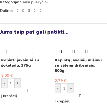
Kategorija:
Sausi pusryčiai
Dalintis:
Jums taip pat gali patikti…
Kepinti javainiai su
Kepintų javainių mišinys
šokoladu, 375g
su sėlenų dribsniais,
500g
2,09
€
2,79
€
-
+
-
+
Į krepšelį
Į krepšelį