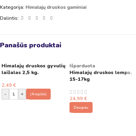
Kategorija:
Himalajų druskos gaminiai
Dalintis:
Panašūs produktai
Himalajų druskos gyvulių
Išparduota
laižalas 2,5 kg.
Himalajų druskos lempa,
15-17kg
2,49
€
-
+
Į Krepšelį
24,99
€
Daugiau