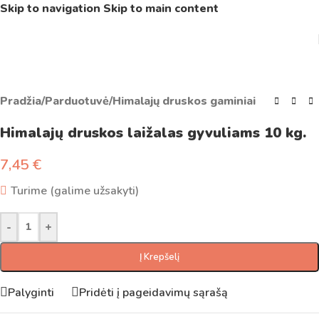
Skip to navigation
Skip to main content
Pradžia
/
Parduotuvė
/
Himalajų druskos gaminiai
Himalajų druskos laižalas gyvuliams 10 kg.
7,45
€
Turime (galime užsakyti)
-
+
Į Krepšelį
Palyginti
Pridėti į pageidavimų sąrašą