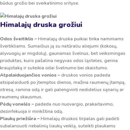
būdus grožio bei sveikatinimo srityse.
Himalajų druska grožiui
Odos šveitiklis –
Himalajų druska puikiai tinka naminiams
šveitikliams. Sumaišius ją su natūraliu aliejumi (kokosų,
alyvuogių ar migdolų), gaunamas švelnus, bet veiksmingas
produktas, kuris pašalina negyvas odos ląsteles, gerina
kraujotaką ir suteikia odai švelnumo bei skaistumo.
Atpalaiduojančios vonios –
druskos vonios padeda
atsipalaiduoti po įtemptos dienos, mažina raumenų įtampą,
stresą, ramina odą ir gali palengvinti nedidelius sąnarių ar
raumenų skausmus.
Pėdų vonelės
–
padeda nuo nuovargio, prakaitavimo,
dezinfekuoja ir minkština odą.
Plaukų priežiūra –
Himalajų druskos tirpalas gali padėti
subalansuoti riebalinių liaukų veiklą, suteikti plaukams