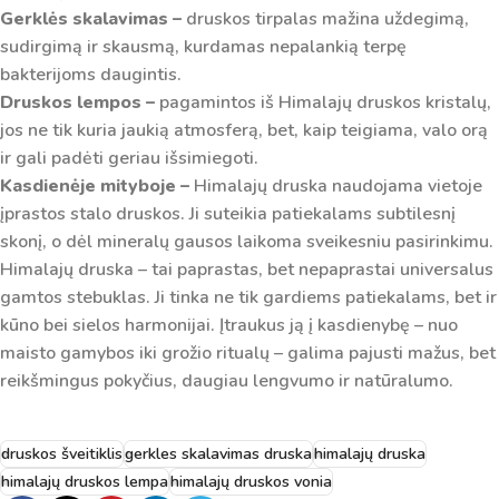
Gerklės skalavimas –
druskos tirpalas mažina uždegimą,
sudirgimą ir skausmą, kurdamas nepalankią terpę
bakterijoms daugintis.
Druskos lempos –
pagamintos iš Himalajų druskos kristalų,
jos ne tik kuria jaukią atmosferą, bet, kaip teigiama, valo orą
ir gali padėti geriau išsimiegoti.
Kasdienėje mityboje –
Himalajų druska naudojama vietoje
įprastos stalo druskos. Ji suteikia patiekalams subtilesnį
skonį, o dėl mineralų gausos laikoma sveikesniu pasirinkimu.
Himalajų druska – tai paprastas, bet nepaprastai universalus
gamtos stebuklas. Ji tinka ne tik gardiems patiekalams, bet ir
kūno bei sielos harmonijai. Įtraukus ją į kasdienybę – nuo
maisto gamybos iki grožio ritualų – galima pajusti mažus, bet
reikšmingus pokyčius, daugiau lengvumo ir natūralumo.
druskos šveitiklis
gerkles skalavimas druska
himalajų druska
himalajų druskos lempa
himalajų druskos vonia