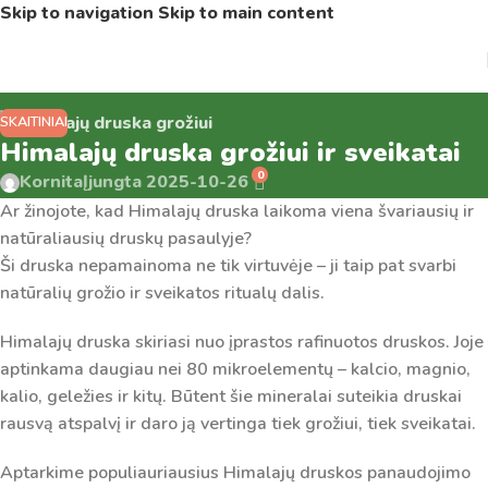
Skip to navigation
Skip to main content
SKAITINIAI
Himalajų druska grožiui ir sveikatai
0
Kornita
Įjungta 2025-10-26
Ar žinojote, kad Himalajų druska laikoma viena švariausių ir
natūraliausių druskų pasaulyje?
Ši druska nepamainoma ne tik virtuvėje – ji taip pat svarbi
natūralių grožio ir sveikatos ritualų dalis.
Himalajų druska skiriasi nuo įprastos rafinuotos druskos. Joje
aptinkama daugiau nei 80 mikroelementų – kalcio, magnio,
kalio, geležies ir kitų. Būtent šie mineralai suteikia druskai
rausvą atspalvį ir daro ją vertinga tiek grožiui, tiek sveikatai.
Aptarkime populiauriausius Himalajų druskos panaudojimo