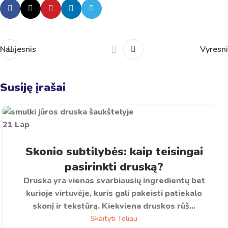
Naujesnis
Vyresni
Susiję įrašai
21
Lap
Skonio subtilybės: kaip teisingai
pasirinkti druską?
Druska yra vienas svarbiausių ingredientų bet
kurioje virtuvėje, kuris gali pakeisti patiekalo
skonį ir tekstūrą. Kiekviena druskos rūš...
Skaityti Toliau