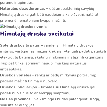
purumo ir apimties.
Natūralus dezodorantas –
dėl antibakterinių savybių
Himalajų druska gali būti naudojama kaip švelni, natūrali
priemonė nemaloniam kvapui mažinti.
Himalajų druska sveikatai
Sole druskos tirpalas –
vandens ir Himalajų druskos
mišinys, vartojamas mažais kiekiais ryte, gali padėti palaikyti
elektrolitų balansą, skatinti virškinimą ir stiprinti organizmą.
Taip pat tinka išoriniam naudojimui kaip natūralus
antiseptikas.
Druskos vonelės –
rankų ar pėdų mirkymui po traumų;
padeda mažinti tinimą ir nuovargį.
Druskos inhaliacijos –
tirpalas su Himalajų druska gali
padėti nuo sinusito ar alergijų simptomų.
Nosies plovimas –
veiksmingas būdas palengvinti slogą,
sinusitą ar alergijas.