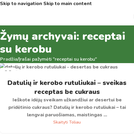
Skip to navigation
Skip to main content
Žymų archyvai: receptai
su kerobu
Pradžia
/
Įrašai pažymėti "receptai su kerobu"
28
SAU
Datulių ir kerobo rutuliukai – sveikas
receptas be cukraus
Ieškote idėjų sveikam užkandžiui ar desertui be
pridėtinio cukraus? Datulių ir kerobo rutuliukai – tai
lengvai paruošiamas, maistingas ...
Skaityti Toliau