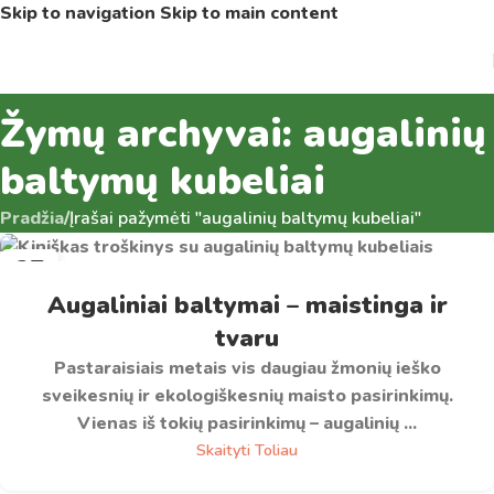
Skip to navigation
Skip to main content
Žymų archyvai: augalinių
baltymų kubeliai
Pradžia
/
Įrašai pažymėti "augalinių baltymų kubeliai"
27
RGS
Augaliniai baltymai – maistinga ir
tvaru
Pastaraisiais metais vis daugiau žmonių ieško
sveikesnių ir ekologiškesnių maisto pasirinkimų.
Vienas iš tokių pasirinkimų – augalinių ...
Skaityti Toliau