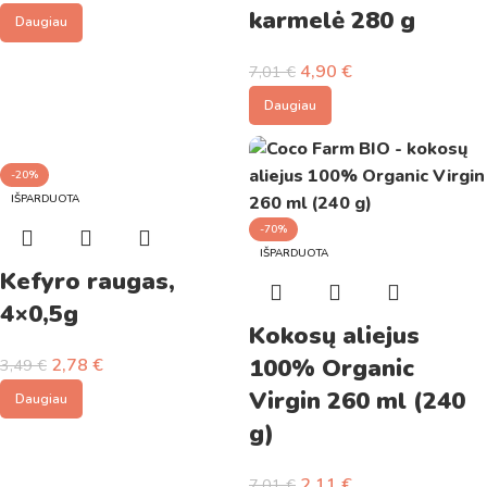
karmelė 280 g
Daugiau
4,90
€
7,01
€
Daugiau
-20%
IŠPARDUOTA
-70%
IŠPARDUOTA
Kefyro raugas,
4×0,5g
Kokosų aliejus
100% Organic
2,78
€
3,49
€
Virgin 260 ml (240
Daugiau
g)
2,11
€
7,01
€