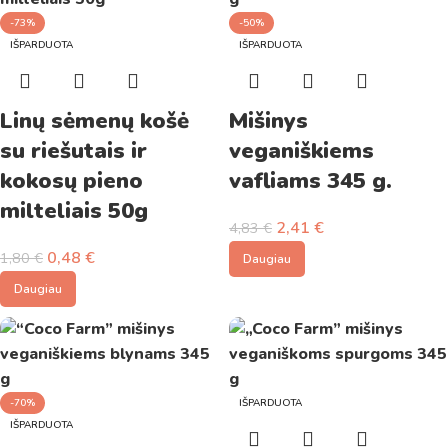
-73%
-50%
IŠPARDUOTA
IŠPARDUOTA
Linų sėmenų košė
Mišinys
su riešutais ir
veganiškiems
kokosų pieno
vafliams 345 g.
milteliais 50g
2,41
€
4,83
€
0,48
€
1,80
€
Daugiau
Daugiau
-70%
IŠPARDUOTA
IŠPARDUOTA