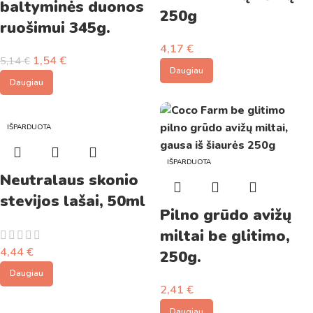
baltyminės duonos
250g
ruošimui 345g.
4,17
€
1,54
€
5,14
€
Daugiau
Daugiau
IŠPARDUOTA
IŠPARDUOTA
Neutralaus skonio
stevijos lašai, 50ml
Pilno grūdo avižų
miltai be glitimo,
4,44
€
250g.
Daugiau
2,41
€
Daugiau