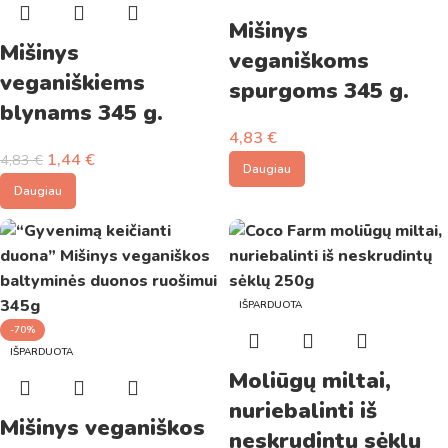
Mišinys
Mišinys
veganiškoms
veganiškiems
spurgoms 345 g.
blynams 345 g.
4,83
€
1,44
€
4,83
€
Daugiau
Daugiau
IŠPARDUOTA
-70%
IŠPARDUOTA
Moliūgų miltai,
nuriebalinti iš
Mišinys veganiškos
neskrudintų sėklų