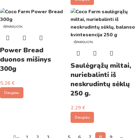
IŠPARDUOTA
IŠPARDUOTA
Power Bread
duonos mišinys
Saulėgrąžų miltai,
300g
nuriebalinti iš
neskrudintų sėklų
5,26
€
250 g.
Daugiau
2,29
€
Daugiau
←
1
2
3
…
5
6
7
8
9
→