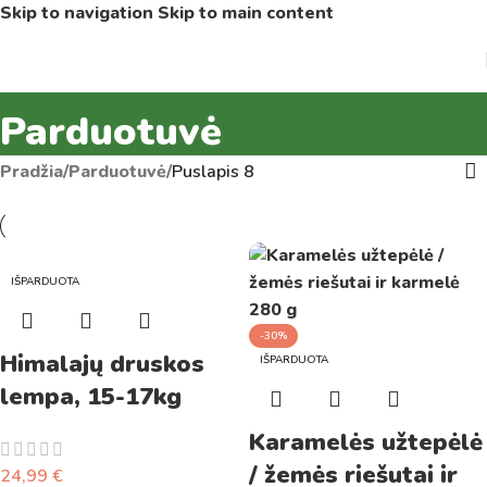
Skip to navigation
Skip to main content
Parduotuvė
Pradžia
/
Parduotuvė
/
Puslapis 8
IŠPARDUOTA
-30%
Himalajų druskos
IŠPARDUOTA
lempa, 15-17kg
Karamelės užtepėlė
/ žemės riešutai ir
24,99
€