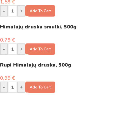
1,59
€
-
+
Add To Cart
Himalajų druska smulki, 500g
0,79
€
-
+
Add To Cart
Rupi Himalajų druska, 500g
0,99
€
-
+
Add To Cart
Turite klausimų?
Susisiekite su mumis