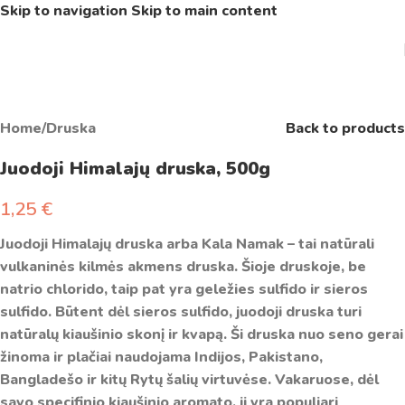
Skip to navigation
Skip to main content
Home
/
Druska
Back to products
Juodoji Himalajų druska, 500g
1,25
€
Juodoji Himalajų druska arba Kala Namak – tai natūrali
vulkaninės kilmės akmens druska. Šioje druskoje, be
natrio chlorido, taip pat yra geležies sulfido ir sieros
sulfido. Būtent dėl sieros sulfido, juodoji druska turi
natūralų kiaušinio skonį ir kvapą. Ši druska nuo seno gerai
žinoma ir plačiai naudojama Indijos, Pakistano,
Bangladešo ir kitų Rytų šalių virtuvėse. Vakaruose, dėl
savo specifinio kiaušinio aromato, ji yra populiari