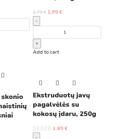
1,95
€
2,79
€
-
+
Add to cart
Ekstruduotų javų
 skonio
pagalvėlės su
aistinių
kokosų įdaru, 250g
sniai
1,89
€
-