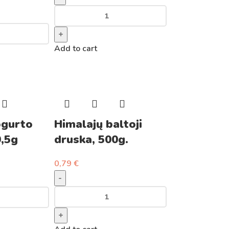
+
Add to cart
ogurto
Himalajų baltoji
0,5g
druska, 500g.
0,79
€
-
+