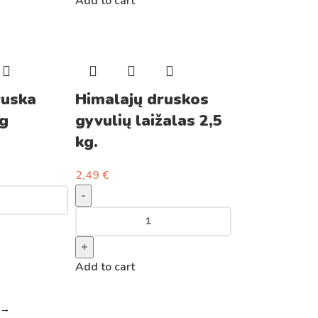
Add to cart
ruska
Himalajų druskos
0g
gyvulių laižalas 2,5
kg.
2,49
€
-
+
Add to cart
→