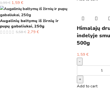
1,59
€
1,99
€
Augalinių baltymų iš žirnių ir
pupų gabaliukai, 250g
Himalajų dr
2,79
€
5,58
€
indelyje smu
500g
1,59
€
-
+
Add to cart