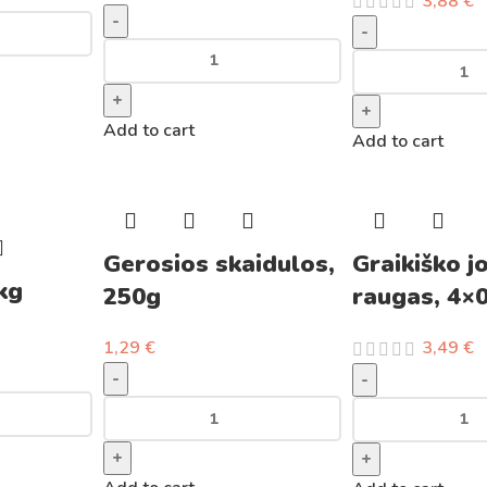
3,88
€
-
-
+
+
Add to cart
Add to cart
Gerosios skaidulos,
Graikiško j
1kg
250g
raugas, 4×
1,29
€
3,49
€
-
-
+
+