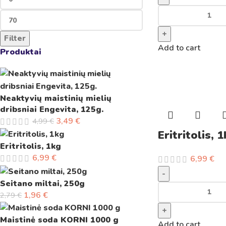
+
Filter
Add to cart
Produktai
Neaktyvių maistinių mielių
dribsniai Engevita, 125g.
3,49
€
4,99
€
Eritritolis, 
Eritritolis, 1kg
6,99
€
6,99
€
-
Seitano miltai, 250g
1,96
€
2,79
€
+
Maistinė soda KORNI 1000 g
Add to cart