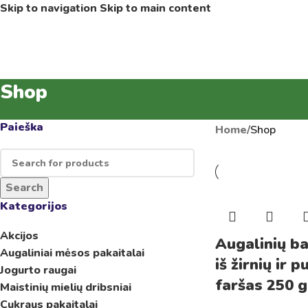
Skip to navigation
Skip to main content
Shop
Paieška
Home
/
Shop
Search
Kategorijos
Akcijos
Augalinių b
Augaliniai mėsos pakaitalai
iš žirnių ir 
Jogurto raugai
faršas 250 g
Maistinių mielių dribsniai
Cukraus pakaitalai