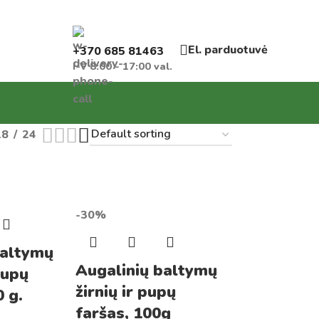
El. parduotuvė
+370 685 81463
I-V 8:00 - 17:00 val.
18
24
-30%
baltymų
Augalinių baltymų
 pupų
žirnių ir pupų
0 g.
faršas, 100g