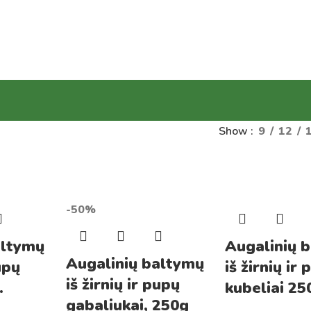
Show
9
12
-50%
altymų
Augalinių 
Augalinių baltymų
pupų
iš žirnių ir
iš žirnių ir pupų
.
kubeliai 25
gabaliukai, 250g