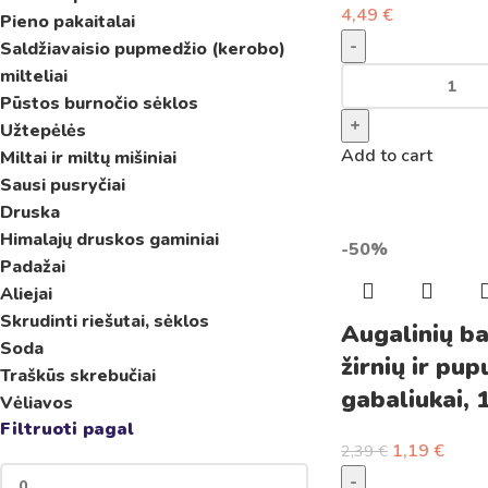
4,49
€
Pieno pakaitalai
-
Saldžiavaisio pupmedžio (kerobo)
milteliai
Pūstos burnočio sėklos
+
Užtepėlės
Add to cart
Miltai ir miltų mišiniai
Sausi pusryčiai
Druska
Himalajų druskos gaminiai
-50%
Padažai
Aliejai
Skrudinti riešutai, sėklos
Augalinių b
Soda
žirnių ir pup
Traškūs skrebučiai
gabaliukai, 
Vėliavos
Filtruoti pagal
1,19
€
2,39
€
-