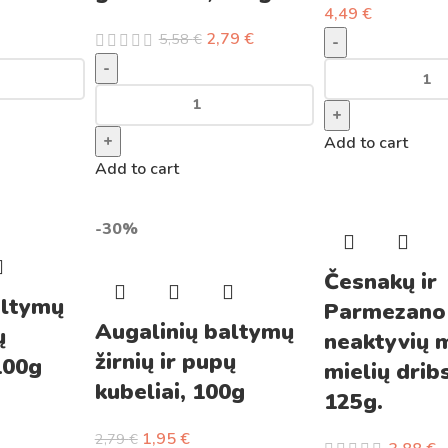
4,49
€
2,79
€
5,58
€
-
-
+
+
Add to cart
Add to cart
-30%
Česnakų ir
altymų
Parmezano
Augalinių baltymų
ų
neaktyvių m
žirnių ir pupų
100g
mielių drib
kubeliai, 100g
125g.
1,95
€
2,79
€