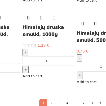
Add to cart
Add to cart
uska
Himalajų druska
Himalajų d
lki,
smulki, 1000g
smulki, 50
1,29
€
0,79
€
-
-
+
+
Add to cart
Add to cart
1
2
3
4
…
7
8
9