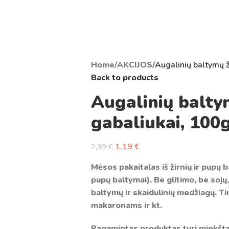
Home
/
AKCIJOS
/
Augalinių baltymų ž
Back to products
Augalinių baltym
gabaliukai, 100
1,19
€
2,39
€
Mėsos pakaitalas iš žirnių ir pupų 
pupų baltymai). Be glitimo, be soj
baltymų ir skaidulinių medžiagų. Ti
makaronams ir kt.
Pagamintas produktas turi minkštą