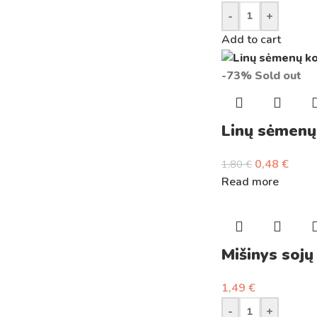
-
+
Add to cart
-73%
Sold out
Linų sėmenų 
0,48
€
1,80
€
Read more
Mišinys sojų
1,49
€
-
+