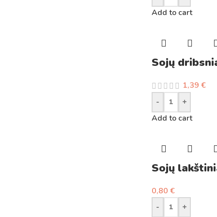
Add to cart
Sojų dribsni
1,39
€
-
+
Add to cart
Sojų lakštini
0,80
€
-
+