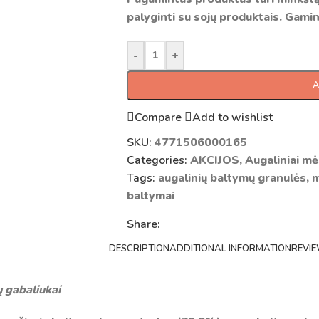
palyginti su sojų produktais. Gamin
-
+
A
Compare
Add to wishlist
SKU:
4771506000165
Categories:
AKCIJOS
,
Augaliniai mė
Tags:
augalinių baltymų granulės
,
m
baltymai
Share:
DESCRIPTION
ADDITIONAL INFORMATION
REVIE
 gabaliukai