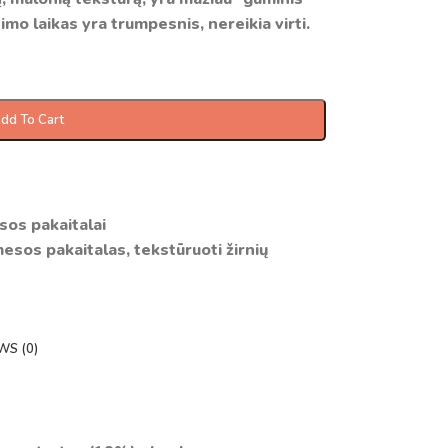
imo laikas yra trumpesnis, nereikia virti.
dd To Cart
sos pakaitalai
esos pakaitalas
,
tekstūruoti žirnių
WS (0)