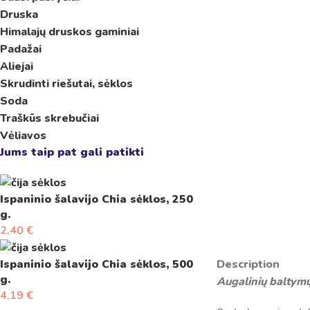
Druska
Himalajų druskos gaminiai
Padažai
Aliejai
Skrudinti riešutai, sėklos
Soda
Traškūs skrebučiai
Vėliavos
Jums taip pat gali patikti
Ispaninio šalavijo Chia sėklos, 250
g.
2,40
€
Description
Ispaninio šalavijo Chia sėklos, 500
g.
Augalinių baltymų
4,19
€