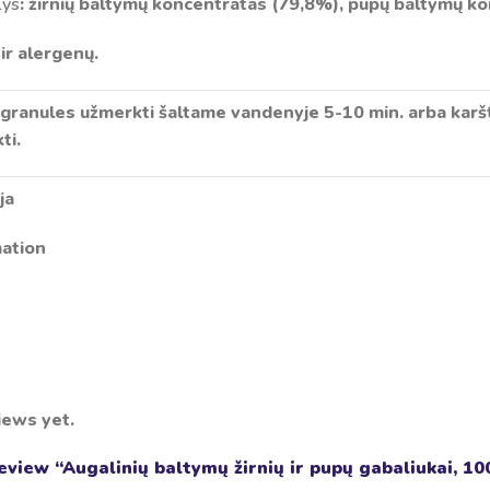
lys
: žirnių baltymų koncentratas (79,8%), pupų baltymų k
ir alergenų.
 granules užmerkti šaltame vandenyje 5-10 min. arba karš
ti.
ja
mation
iews yet.
review “Augalinių baltymų žirnių ir pupų gabaliukai, 10