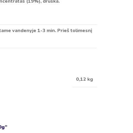
oncentratas (19%), druska.
tame vandenyje 1-3 min. Prieš tolimesnį
0,12 kg
0g”