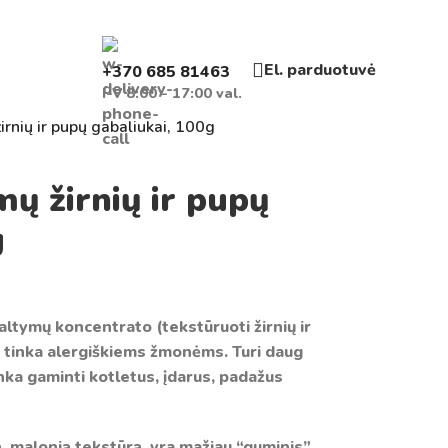
El. parduotuvė
+370 685 81463
I-V 8:00 - 17:00 val.
irnių ir pupų gabaliukai, 100g
ų žirnių ir pupų
g
baltymų koncentrato (tekstūruoti žirnių ir
ų, tinka alergiškiems žmonėms. Turi daug
nka gaminti kotletus, įdarus, padažus
, malonią tekstūrą, yra mažiau “guminis”