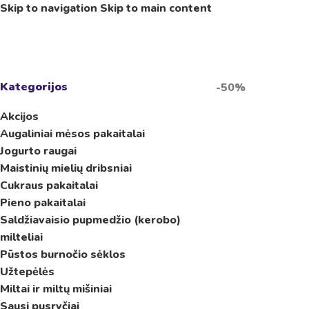
Skip to navigation
Skip to main content
Kategorijos
-50%
Akcijos
Augaliniai mėsos pakaitalai
Jogurto raugai
Maistinių mielių dribsniai
Cukraus pakaitalai
Pieno pakaitalai
Saldžiavaisio pupmedžio (kerobo)
milteliai
Pūstos burnočio sėklos
Užtepėlės
Miltai ir miltų mišiniai
Sausi pusryčiai