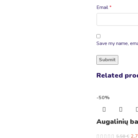
Email
*
Save my name, email
Related pro
-50%
Augalinių ba
2,
5,58
€