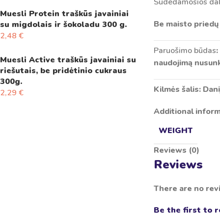
Sudedamosios da
Muesli Protein traškūs javainiai
Be maisto priedų 
su migdolais ir šokoladu 300 g.
2,48
€
Paruošimo būdas
:
Muesli Active traškūs javainiai su
naudojimą nusunk
riešutais, be pridėtinio cukraus
300g.
Kilmės šalis: Dani
2,29
€
Additional infor
WEIGHT
Reviews (0)
Reviews
There are no rev
Be the first to 