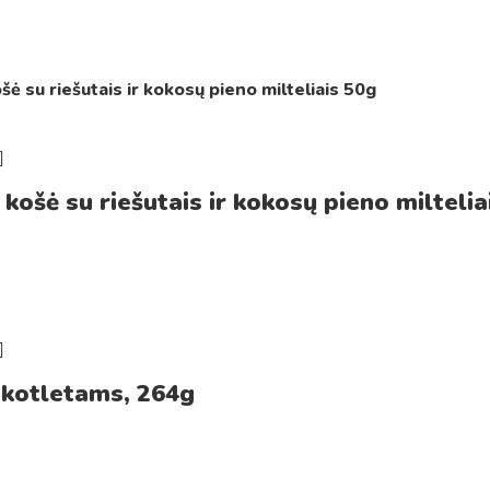
košė su riešutais ir kokosų pieno miltelia
 kotletams, 264g