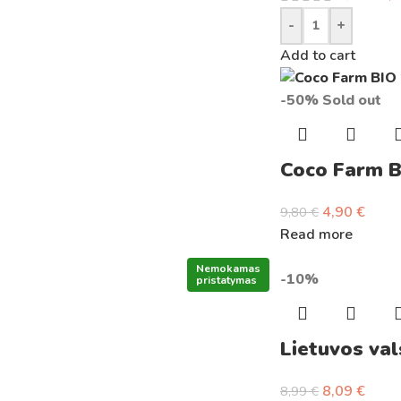
-
+
Add to cart
-50%
Sold out
Coco Farm B
4,90
€
9,80
€
Read more
Nemokamas
-10%
pristatymas
Lietuvos val
8,09
€
8,99
€