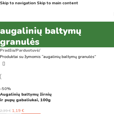
Skip to navigation
Skip to main content
augalinių baltymų
granulės
Pradžia
/
Parduotuvė
/
Produktai su žymomis “augalinių baltymų granulės”
-50%
Augalinių baltymų žirnių
ir pupų gabaliukai, 100g
1,19
€
2,39
€