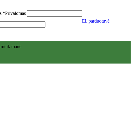
as
*
Privalomas
El. parduotuvė
simink mane