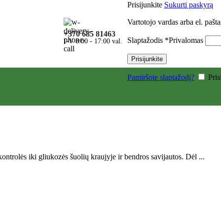
Prisijunkite
Sukurti paskyrą
Vartotojo vardas arba el. pašt
+370 685 81463
Slaptažodis
*
Privalomas
I-V 8:00 - 17:00 val.
Prisijunkite
Pamiršote slaptažodį?
Pri
trolės iki gliukozės šuolių kraujyje ir bendros savijautos. Dėl ...