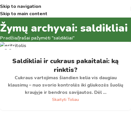
Skip to navigation
Skip to main content
Žymų archyvai: saldikliai
Pradžia
/
Įrašai pažymėti "saldikliai"
26
VAS
Saldikliai ir cukraus pakaitalai: ką
rinktis?
Cukraus vartojimas šiandien kelia vis daugiau
klausimų – nuo svorio kontrolės iki gliukozės šuolių
kraujyje ir bendros savijautos. Dėl ...
Skaityti Toliau