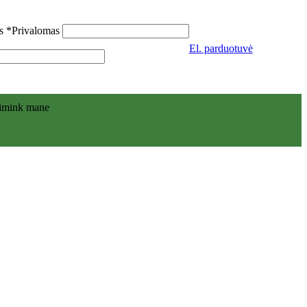
as
*
Privalomas
El. parduotuvė
simink mane