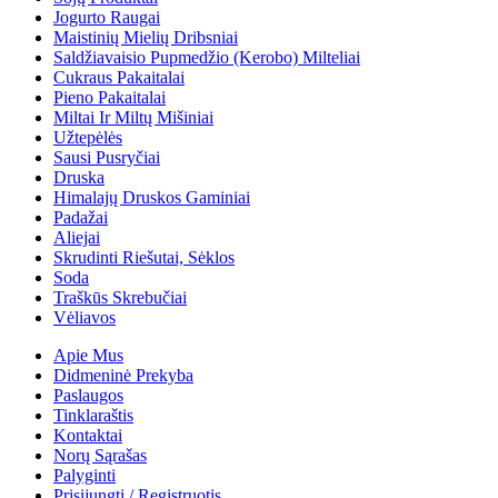
Jogurto Raugai
Maistinių Mielių Dribsniai
Saldžiavaisio Pupmedžio (kerobo) Milteliai
Cukraus Pakaitalai
Pieno Pakaitalai
Miltai Ir Miltų Mišiniai
Užtepėlės
Sausi Pusryčiai
Druska
Himalajų Druskos Gaminiai
Padažai
Aliejai
Skrudinti Riešutai, Sėklos
Soda
Traškūs Skrebučiai
Vėliavos
Apie Mus
Didmeninė Prekyba
Paslaugos
Tinklaraštis
Kontaktai
Norų Sąrašas
Palyginti
Prisijungti / Registruotis