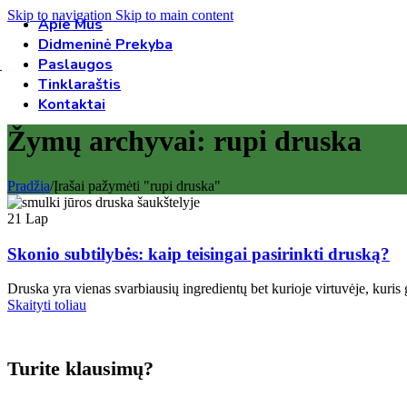
Skip to navigation
Skip to main content
Apie Mus
Didmeninė Prekyba
Paslaugos
Tinklaraštis
Kontaktai
Žymų archyvai: rupi druska
Pradžia
/
Įrašai pažymėti "rupi druska"
21
Lap
Skonio subtilybės: kaip teisingai pasirinkti druską?
Druska yra vienas svarbiausių ingredientų bet kurioje virtuvėje, kuris g
Skaityti toliau
Turite klausimų?