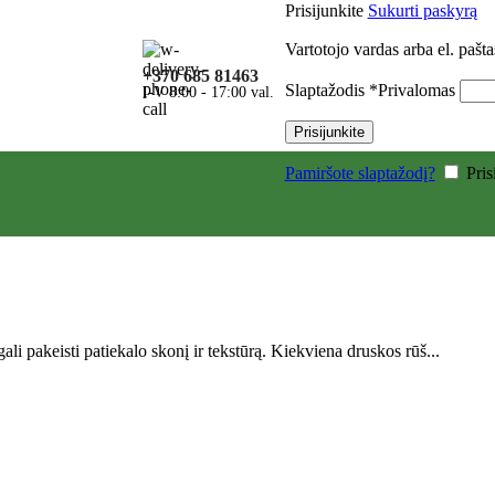
Prisijunkite
Sukurti paskyrą
Vartotojo vardas arba el. pašt
+370 685 81463
Slaptažodis
*
Privalomas
I-V 8:00 - 17:00 val.
Prisijunkite
Pamiršote slaptažodį?
Pri
ali pakeisti patiekalo skonį ir tekstūrą. Kiekviena druskos rūš...