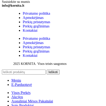
Susisiekite su mumis
info@kornita.lt
Privatumo politika
Apmokėjimas
Prekių pristatymas
Prekių grąžinimas
Kontaktai
Privatumo politika
Apmokėjimas
Prekių pristatymas
Prekių grąžinimas
Kontaktai
2025 KORNITA. Visos teisės saugomos
Ieškoti
Meniu
E-Parduotuvė
Visos Prekės
Akcijos
Augaliniai Mėsos Pakaitalai
Sojų Produktai