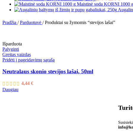
Maistinė soda KORNI 1000 
Augalin
Pradžia
/
Parduotuvė
/
Produktai su žymomis “stevijos lašai”
Išparduota
Palyginti
Greitas vaizdas
Pridėti į pageidavimų sąrašą
Neutralaus skonio stevijos lašai, 50ml
4,44
€
Daugiau
Turi
Susisiek
info@ko