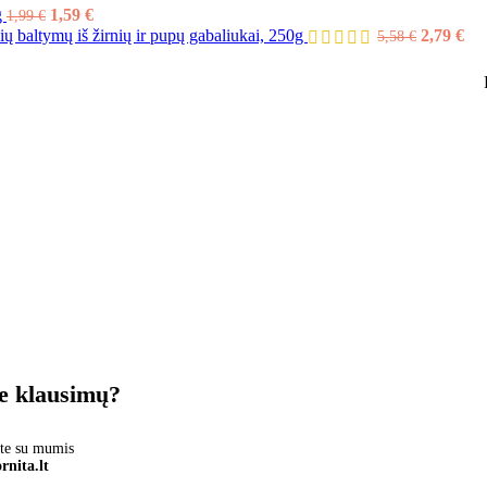
g
1,59
€
1,99
€
ių baltymų iš žirnių ir pupų gabaliukai, 250g
2,79
€
5,58
€
te klausimų?
ite su mumis
rnita.lt