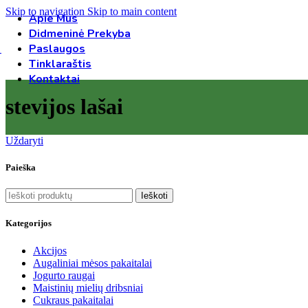
Skip to navigation
Skip to main content
Apie Mus
Didmeninė Prekyba
Paslaugos
Tinklaraštis
Kontaktai
stevijos lašai
Uždaryti
Paieška
Ieškoti
Kategorijos
Akcijos
Augaliniai mėsos pakaitalai
Jogurto raugai
Maistinių mielių dribsniai
Cukraus pakaitalai