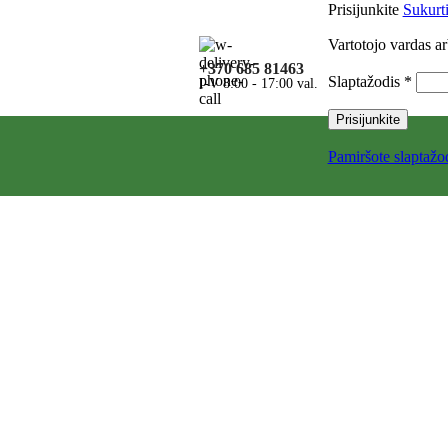
Prisijunkite
Sukurt
Vartotojo vardas ar
+370 685 81463
Slaptažodis
*
I-V 8:00 - 17:00 val.
Prisijunkite
Pamiršote slaptažo