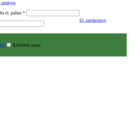
i paskyrą
ba el. paštas
*
El. parduotuvė
dį?
Prisimink mane