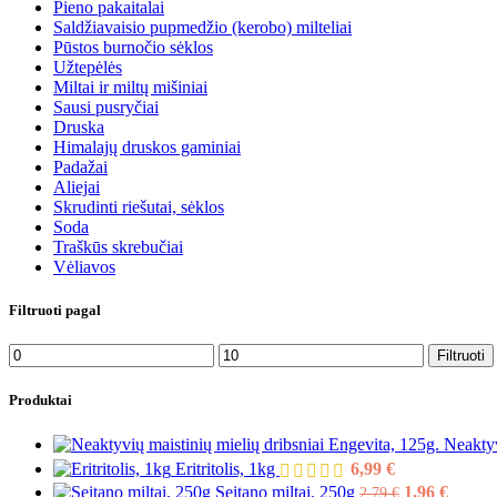
Pieno pakaitalai
Saldžiavaisio pupmedžio (kerobo) milteliai
Pūstos burnočio sėklos
Užtepėlės
Miltai ir miltų mišiniai
Sausi pusryčiai
Druska
Himalajų druskos gaminiai
Padažai
Aliejai
Skrudinti riešutai, sėklos
Soda
Traškūs skrebučiai
Vėliavos
Filtruoti pagal
Filtruoti
Produktai
Neaktyv
Eritritolis, 1kg
6,99
€
Seitano miltai, 250g
1,96
€
2,79
€