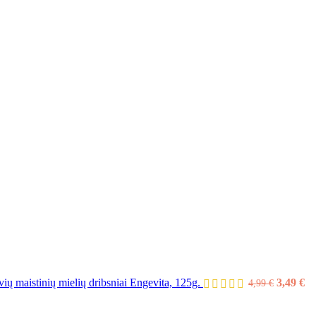
ių maistinių mielių dribsniai Engevita, 125g.
3,49
€
4,99
€