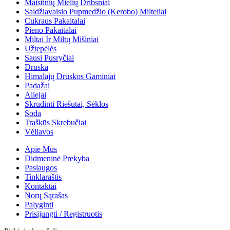
Maistinių Mielių Dribsniai
Saldžiavaisio Pupmedžio (kerobo) Milteliai
Cukraus Pakaitalai
Pieno Pakaitalai
Miltai Ir Miltų Mišiniai
Užtepėlės
Sausi Pusryčiai
Druska
Himalajų Druskos Gaminiai
Padažai
Aliejai
Skrudinti Riešutai, Sėklos
Soda
Traškūs Skrebučiai
Vėliavos
Apie Mus
Didmeninė Prekyba
Paslaugos
Tinklaraštis
Kontaktai
Norų Sąrašas
Palyginti
Prisijungti / Registruotis