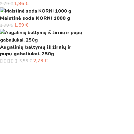
1,96
€
2,79
€
Maistinė soda KORNI 1000 g
1,59
€
1,99
€
Augalinių baltymų iš žirnių ir
pupų gabaliukai, 250g
2,79
€
5,58
€
PRIVATUMO POLITIKA
APMOKĖJIMAS
PREKIŲ PRISTATYMAS
PREKIŲ