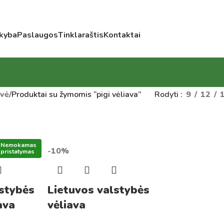
kyba
Paslaugos
Tinklaraštis
Kontaktai
vė
/
Produktai su žymomis “pigi vėliava”
Rodyti
9
12
Nemokamas
-10%
pristatymas
lstybės
Lietuvos valstybės
ava
vėliava