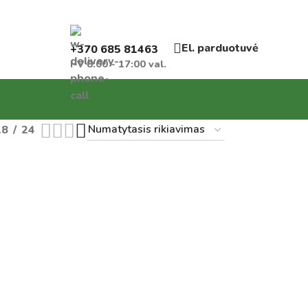
El. parduotuvė
+370 685 81463
I-V 8:00 - 17:00 val.
18
24