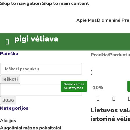
Skip to navigation
Skip to main content
Apie Mus
Didmeninė Pre
pigi vėliava
Paieška
Pradžia
/
Parduotu
Ieškoti
Nemokamas
-10%
pristatymas
Kategorijos
Lietuvos va
istorinė vėli
Akcijos
Augaliniai mėsos pakaitalai