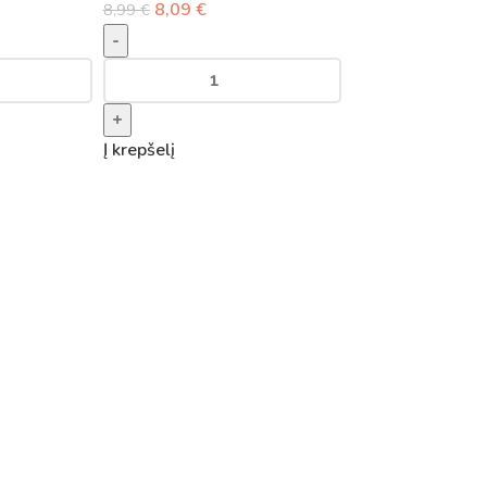
8,09
€
8,99
€
-
+
Į krepšelį