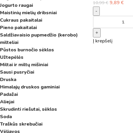
9,89
€
10,99
€
Jogurto raugai
-
Maistinių mielių dribsniai
Cukraus pakaitalai
Pieno pakaitalai
+
Saldžiavaisio pupmedžio (kerobo)
Į krepšelį
milteliai
Pūstos burnočio sėklos
Užtepėlės
Miltai ir miltų mišiniai
Sausi pusryčiai
Druska
Himalajų druskos gaminiai
Padažai
Aliejai
Skrudinti riešutai, sėklos
Soda
Traškūs skrebučiai
Vėliavos