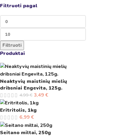
Filtruoti pagal
Filtruoti
Produktai
Neaktyvių maistinių mielių
dribsniai Engevita, 125g.
3,49
€
4,99
€
Eritritolis, 1kg
6,99
€
Seitano miltai, 250g