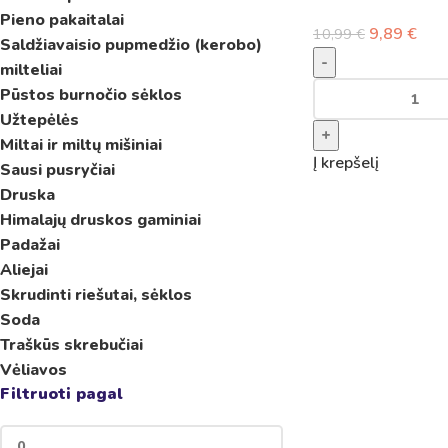
Pieno pakaitalai
9,89
€
10,99
€
Saldžiavaisio pupmedžio (kerobo)
-
milteliai
Pūstos burnočio sėklos
Užtepėlės
+
Miltai ir miltų mišiniai
Į krepšelį
Sausi pusryčiai
Druska
Himalajų druskos gaminiai
Padažai
Aliejai
Skrudinti riešutai, sėklos
Soda
Traškūs skrebučiai
Vėliavos
Filtruoti pagal