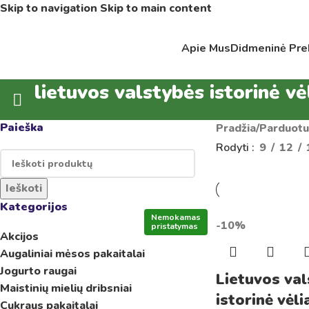
Skip to navigation
Skip to main content
Apie Mus
Didmeninė Pre
lietuvos valstybės istorinė vė
Paieška
Pradžia
/
Parduotu
Rodyti
9
12
Ieškoti
Kategorijos
Nemokamas
-10%
pristatymas
Akcijos
Augaliniai mėsos pakaitalai
Jogurto raugai
Lietuvos va
Maistinių mielių dribsniai
istorinė vėli
Cukraus pakaitalai