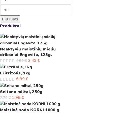
Filtruoti
Produktai
Neaktyvių maistinių mielių
dribsniai Engevita, 125g.
3,49
€
4,99
€
Eritritolis, 1kg
6,99
€
Seitano miltai, 250g
1,96
€
2,79
€
Maistinė soda KORNI 1000 g