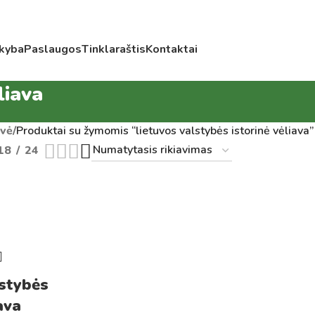
kyba
Paslaugos
Tinklaraštis
Kontaktai
liava
vė
/
Produktai su žymomis “lietuvos valstybės istorinė vėliava”
18
24
lstybės
ava