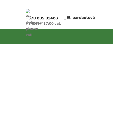
El. parduotuvė
+370 685 81463
I-V 8:00 - 17:00 val.